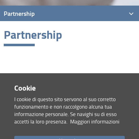
Partnership
Partnership
Partnership
Cookie
I cookie di questo sito servono al suo corretto
Mappa del sito
funzionamento e non raccolgono alcuna tua
RSS feed
informazione personale. Se navighi su di esso
Privacy
accetti la loro presenza.
Maggiori informazioni
Note Legali
Accessibilità e usabilità